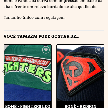
Boné 6 Panel aba curva com impressão em baixo da
aba e frente em relevo bordado de alta qualidade.
Tamanho único com regulagem.
VOCÊ TAMBÉM PODE GOSTAR DE…
Adicionar
Adicionar
à lista de
à lista de
desejos
desejos
BONÉ • FIGHTERS LEO
BONÉ • REDSON