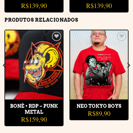
R$
139,90
R$
139,90
PRODUTOS RELACIONADOS
Adicionar
Adicionar
à lista de
à lista de
desejos
desejos
BONÉ • RDP – PUNK
NEO TOKYO BOYS
R$
89,90
METAL
R$
159,90