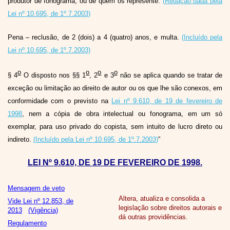
produtor de fonograma, ou de quem os represente:
(Redação dada pela
Lei nº 10.695, de 1º.7.2003)
Pena – reclusão, de 2 (dois) a 4 (quatro) anos, e multa.
(Incluído pela
Lei nº 10.695, de 1º.7.2003)
o
o
o
o
§ 4
O disposto nos §§ 1
, 2
e 3
não se aplica quando se tratar de
exceção ou limitação ao direito de autor ou os que lhe são conexos, em
conformidade com o previsto na
Lei nº 9.610, de 19 de fevereiro de
1998
, nem a cópia de obra intelectual ou fonograma, em um só
exemplar, para uso privado do copista, sem intuito de lucro direto ou
indireto.
(Incluído pela Lei nº 10.695, de 1º.7.2003)
”
LEI Nº 9.610, DE 19 DE FEVEREIRO DE 1998.
Mensagem de veto
Altera, atualiza e consolida a
Vide Lei nº 12.853, de
legislação sobre direitos autorais e
2013
(Vigência)
dá outras providências.
Regulamento