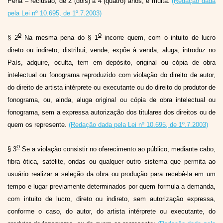
Pena – reclusão, de 2 (dois) a 4 (quatro) anos, e multa.
(Redação dada
pela Lei nº 10.695, de 1º.7.2003)
o
o
§ 2
Na mesma pena do § 1
incorre quem, com o intuito de lucro
direto ou indireto, distribui, vende, expõe à venda, aluga, introduz no
País, adquire, oculta, tem em depósito, original ou cópia de obra
intelectual ou fonograma reproduzido com violação do direito de autor,
do direito de artista intérprete ou executante ou do direito do produtor de
fonograma, ou, ainda, aluga original ou cópia de obra intelectual ou
fonograma, sem a expressa autorização dos titulares dos direitos ou de
quem os represente.
(Redação dada pela Lei nº 10.695, de 1º.7.2003)
o
§ 3
Se a violação consistir no oferecimento ao público, mediante cabo,
fibra ótica, satélite, ondas ou qualquer outro sistema que permita ao
usuário realizar a seleção da obra ou produção para recebê-la em um
tempo e lugar previamente determinados por quem formula a demanda,
com intuito de lucro, direto ou indireto, sem autorização expressa,
conforme o caso, do autor, do artista intérprete ou executante, do