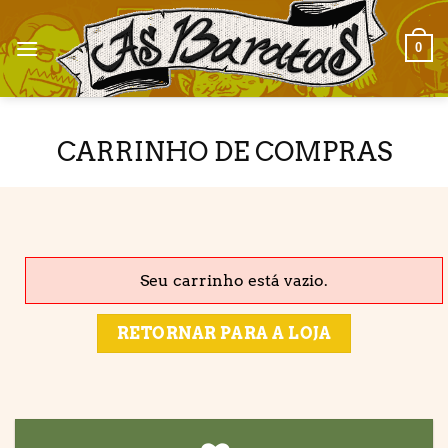
Skip
to
0
content
CARRINHO DE COMPRAS
Seu carrinho está vazio.
RETORNAR PARA A LOJA