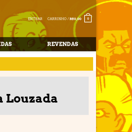
ENTRAR
CARRINHO /
R$
0,00
0
IDAS
REVENDAS
a Louzada