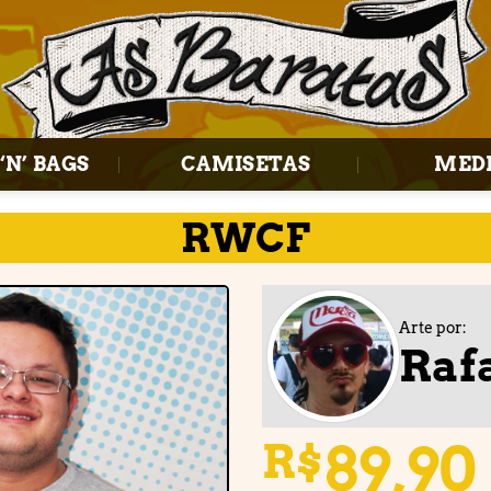
‘N’ BAGS
CAMISETAS
MED
RWCF
Arte por:
Raf
Adicionar
à lista de
desejos
89,90
R$