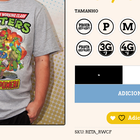
TAMANHO
RWCF quantidade
ADICIO
Adic
SKU:
RETA_RWCF