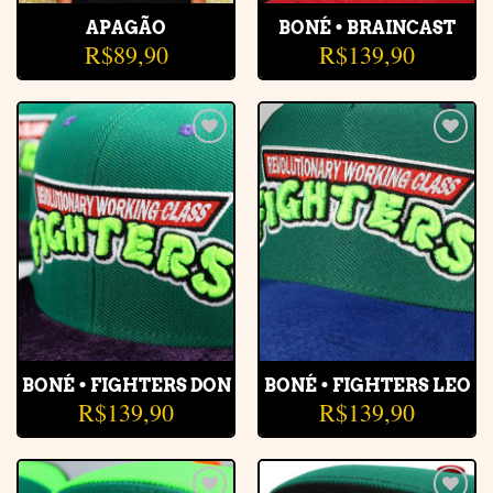
APAGÃO
BONÉ • BRAINCAST
R$
89,90
R$
139,90
Adicionar
Adicionar
à lista de
à lista de
desejos
desejos
BONÉ • FIGHTERS DON
BONÉ • FIGHTERS LEO
R$
139,90
R$
139,90