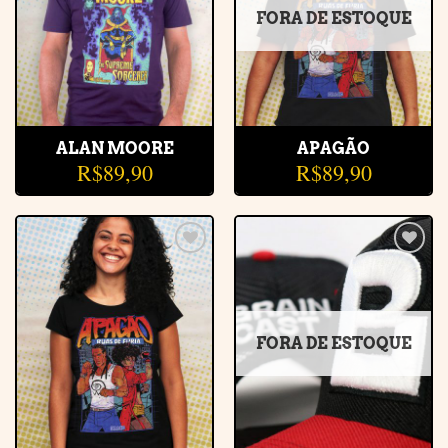
FORA DE ESTOQUE
ALAN MOORE
APAGÃO
R$
89,90
R$
89,90
Adicionar
Adicionar
à lista de
à lista de
desejos
desejos
FORA DE ESTOQUE