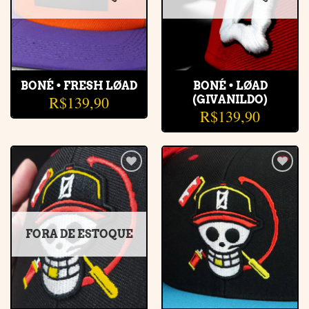
BONÉ • FRESH LØAD
BONÉ • LØAD
R$
139,90
(GIVANILDO)
R$
139,90
Adicionar
Adicionar
à lista de
à lista de
desejos
desejos
FORA DE ESTOQUE