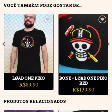
VOCÊ TAMBÉM PODE GOSTAR DE…
Adicionar
Adicionar
à lista de
à lista de
desejos
desejos
LØAD ONE PIXO
BONÉ • LØAD ONE PIXO
R$
89,90
RED
R$
139,90
PRODUTOS RELACIONADOS