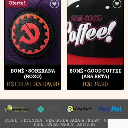
Oferta!
Adicionar
Adicionar
à lista de
à lista de
desejos
desejos
BONÉ • SOBERANA
BONÉ • GOOD COFFEE
(ROXO)
(ABA RETA)
R$
139,90
R$
109,90
R$
139,90
O
O
preço
preço
original
atual
era:
é:
R$139,90.
R$109,90.
SOBRE
REVENDAS
REGRAS DA BARATA FRIDAY
CONTATO
DIREITOS AUTORAIS
ARTISTAS