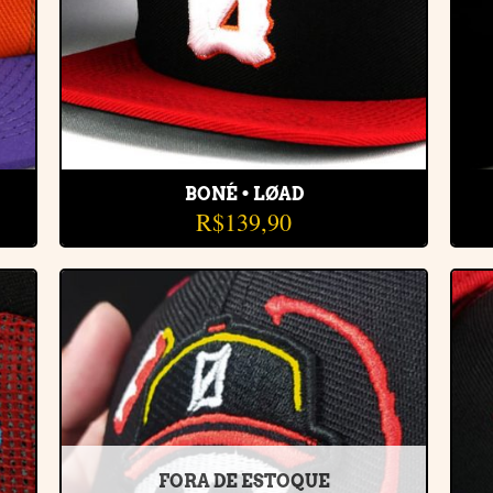
BONÉ • LØAD
R$
139,90
r
Adicionar
e
à lista de
desejos
FORA DE ESTOQUE