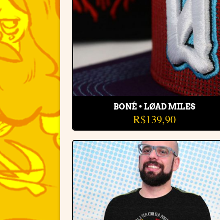
BONÉ • LØAD MILES
R$
139,90
Adiciona
à lista d
desejos