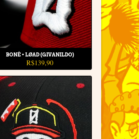
BONÉ • LØAD (GIVANILDO)
R$
139,90
Adicionar
à lista de
desejos