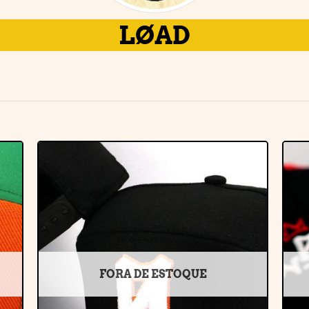
LØAD
r
Adicionar
e
à lista de
desejos
FORA DE ESTOQUE