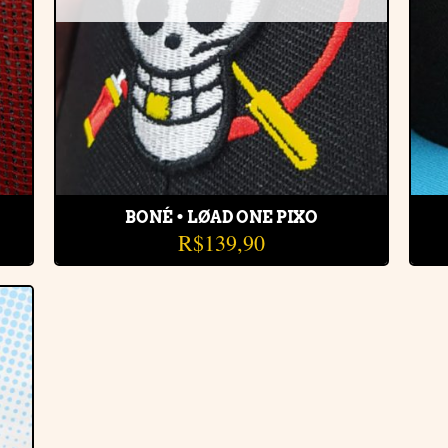
BONÉ • LØAD ONE PIXO
R$
139,90
r
e