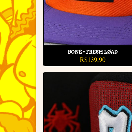
BONÉ • FRESH LØAD
R$
139,90
Adiciona
à lista d
desejos