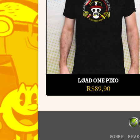
LØAD ONE PIXO
R$
89,90
SOBRE
REVE