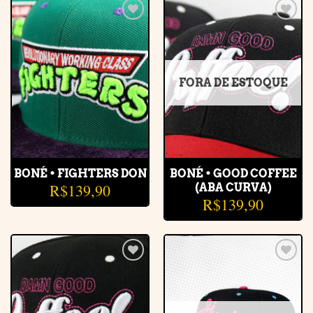
Adicionar
Adicionar
à lista de
à lista de
desejos
desejos
FORA DE ESTOQUE
BONÉ • FIGHTERS DON
BONÉ • GOOD COFFEE
R$
139,90
(ABA CURVA)
R$
139,90
Adicionar
Adicionar
à lista de
à lista de
desejos
desejos