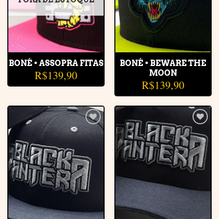
BONÉ • ASSOPRA FITAS
BONÉ • BEWARE THE
R$
139,90
MOON
R$
139,90
Adicionar
Adicionar
à lista de
à lista de
desejos
desejos