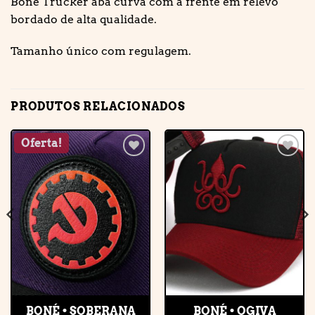
Boné Trucker aba curva com a frente em relevo
bordado de alta qualidade.
Tamanho único com regulagem.
PRODUTOS RELACIONADOS
Oferta!
Adicionar
Adicionar
à lista de
à lista de
desejos
desejos
BONÉ • SOBERANA
BONÉ • OGIVA