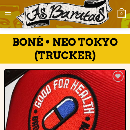
Skip
to
0
content
BONÉ • NEO TOKYO
(TRUCKER)
Adicionar
à lista de
desejos