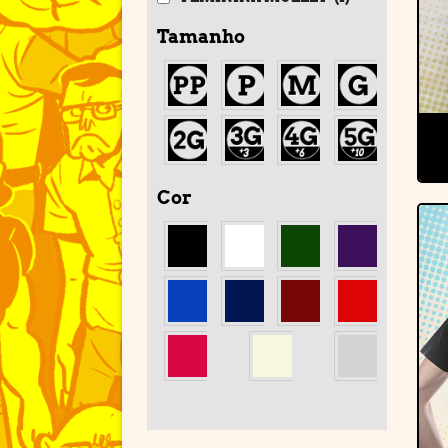
Tamanho
Cor
'
'
'
'
'
'
'
'
'
'
'