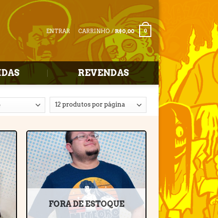
ENTRAR
CARRINHO /
R$
0,00
0
IDAS
REVENDAS
r
Adicionar
e
à lista de
desejos
FORA DE ESTOQUE