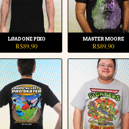
LØAD ONE PIXO
MASTER MOORE
R$
89,90
R$
89,90
Adicionar
Adiciona
à lista de
à lista d
desejos
desejos