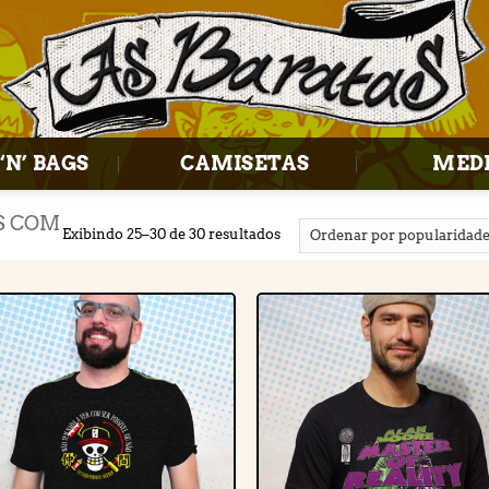
‘N’ BAGS
CAMISETAS
MED
S COM
Exibindo 25–30 de 30 resultados
Adicionar
Adiciona
à lista de
à lista d
desejos
desejos