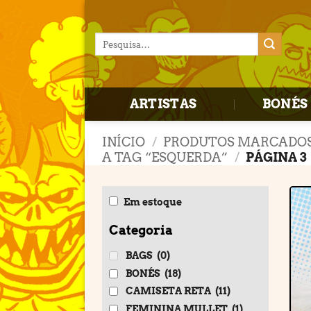
Skip
to
Pesquisar
content
por:
ARTISTAS
BONÉS 
INÍCIO
/
PRODUTOS MARCADO
A TAG “ESQUERDA”
/
PÁGINA 3
Em estoque
Categoria
BAGS
(0)
BONÉS
(18)
CAMISETA RETA
(11)
FEMININA MULLET
(1)