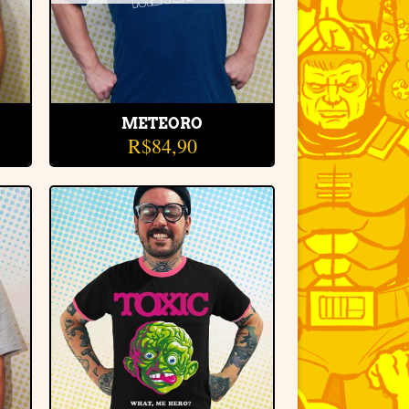
METEORO
R$
84,90
r
Adicionar
e
à lista de
desejos