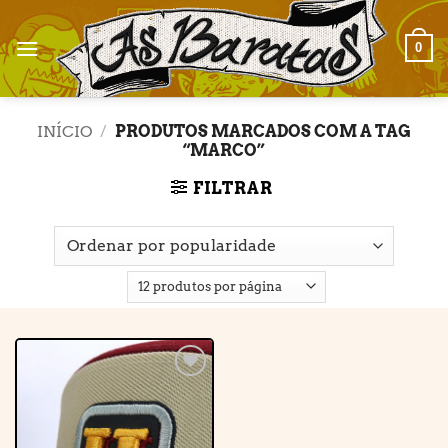
Skip
to
0
content
INÍCIO
/
PRODUTOS MARCADOS COM A TAG
“MARCO”
FILTRAR
Adicionar
à lista de
desejos