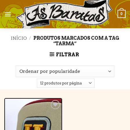
Skip
to
0
content
INÍCIO
/
PRODUTOS MARCADOS COM A TAG
“TARMA”
FILTRAR
Adicionar
à lista de
desejos