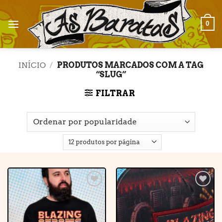
Skip
to
0
content
INÍCIO
/
PRODUTOS MARCADOS COM A TAG
“SLUG”
FILTRAR
Adicionar
Adicionar
à lista de
à lista de
desejos
desejos