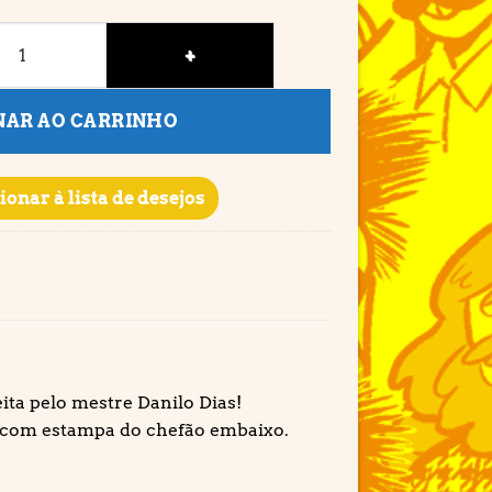
uantidade
NAR AO CARRINHO
ionar à lista de desejos
ita pelo mestre Danilo Dias!
 com estampa do chefão embaixo.