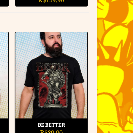
r
Adicionar
à lista de
desejos
BE BETTER
R$
89,90