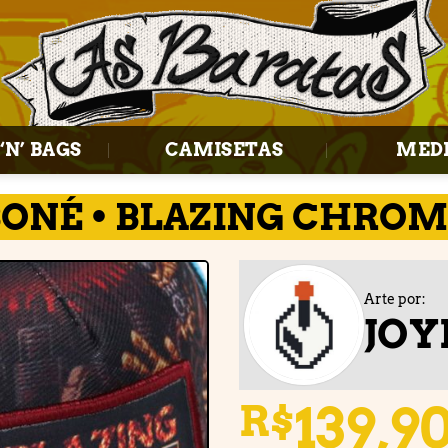
‘N’ BAGS
CAMISETAS
MED
BONÉ • BLAZING CHROM
Arte por:
JO
Adicionar
à lista de
desejos
139,9
R$