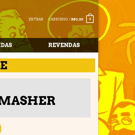
ENTRAR
CARRINHO /
R$
0,00
0
IDAS
REVENDAS
E
YMASHER
0