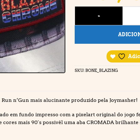
BONÉ • BLAZING CHROME q
ADICIO
Adic
SKU:
BONE_BLAZING
 Run n’Gun mais alucinante produzido pela Joymasher!
do em fundo impresso com a pixelart original do jogo fe
e cores mais 90´s possivél uma aba CROMADA brilhante