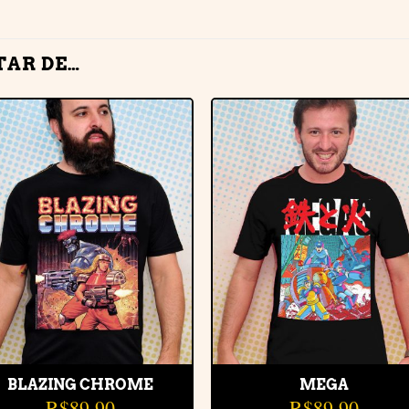
TAR DE…
Adicionar
Adiciona
à lista de
à lista de
desejos
desejos
BLAZING CHROME
MEGA
R$
89,90
R$
89,90