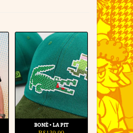
r
Adicionar
à lista de
desejos
BONÉ • LA PIT
R$
139,90