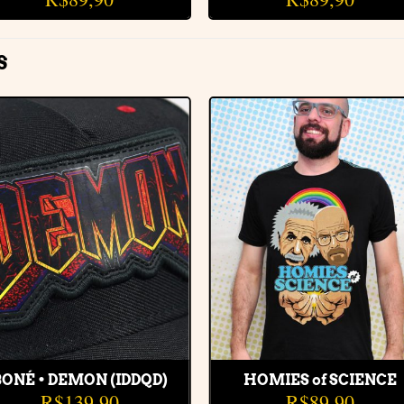
S
Adicionar
Adiciona
à lista de
à lista de
desejos
desejos
BONÉ • DEMON (IDDQD)
HOMIES of SCIENCE
R$
139,90
R$
89,90