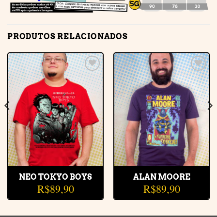
PRODUTOS RELACIONADOS
Adicionar
Adicionar
à lista de
à lista de
desejos
desejos
NEO TOKYO BOYS
ALAN MOORE
R$
89,90
R$
89,90