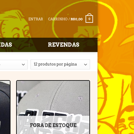
ENTRAR
CARRINHO /
R$
0,00
0
IDAS
REVENDAS
r
Adicionar
e
à lista de
desejos
FORA DE ESTOQUE