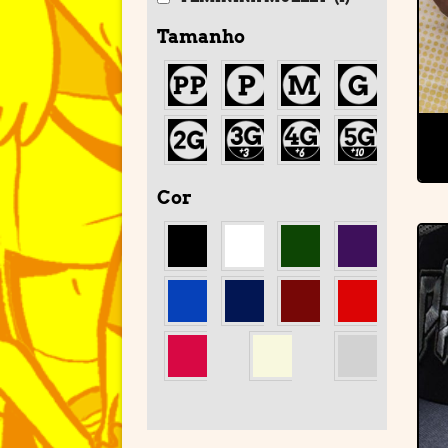
Tamanho
Cor
'
'
'
'
'
'
'
'
'
'
'