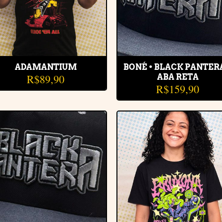
ADAMANTIUM
BONÉ • BLACK PANTER
R$
89,90
ABA RETA
R$
159,90
Adicionar
Adiciona
à lista de
à lista d
desejos
desejos