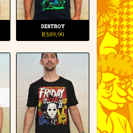
DESTROY
R$
89,90
r
Adicionar
e
à lista de
desejos