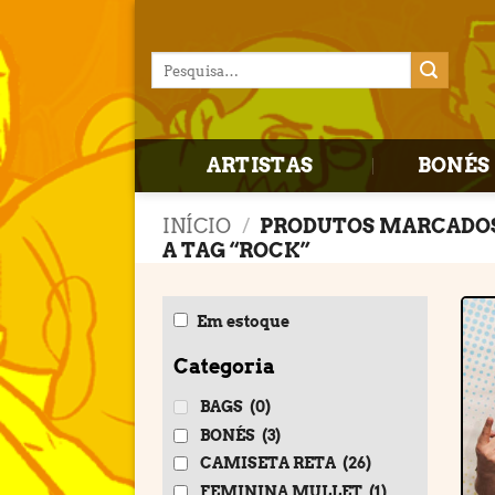
Skip
to
Pesquisar
content
por:
ARTISTAS
BONÉS 
INÍCIO
/
PRODUTOS MARCADO
A TAG “ROCK”
Em estoque
Categoria
BAGS
(0)
BONÉS
(3)
CAMISETA RETA
(26)
FEMININA MULLET
(1)