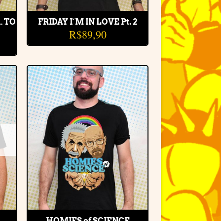
… TO
FRIDAY I´M IN LOVE Pt. 2
R$
89,90
r
Adicionar
e
à lista de
desejos
HOMIES of SCIENCE