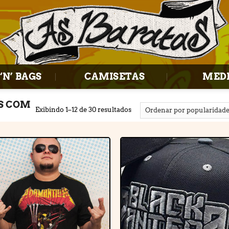
‘N’ BAGS
CAMISETAS
MED
S COM
Exibindo 1–12 de 30 resultados
Adicionar
Adiciona
à lista de
à lista d
desejos
desejos