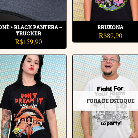
ONÉ • BLACK PANTERA –
BRUXONA
R$
89,90
TRUCKER
R$
159,90
Adicionar
Adiciona
à lista de
à lista d
desejos
desejos
FORA DE ESTOQUE