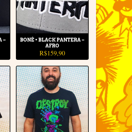
A –
BONÉ • BLACK PANTERA –
AFRO
R$
159,90
r
Adicionar
e
à lista de
desejos