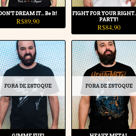
DON’T DREAM IT… Be It!
FIGHT FOR YOUR RIGHT
R$
89,90
PARTY!
R$
84,90
Adicionar
Adiciona
à lista de
à lista d
desejos
desejos
FORA DE ESTOQUE
FORA DE ESTOQUE
GIMME FUE!
HEAVY METAL