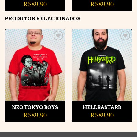
R$
89,90
R$
89,90
PRODUTOS RELACIONADOS
Adicionar
Adicionar
à lista de
à lista de
desejos
desejos
NEO TOKYO BOYS
HELLBASTARD
R$
89,90
R$
89,90