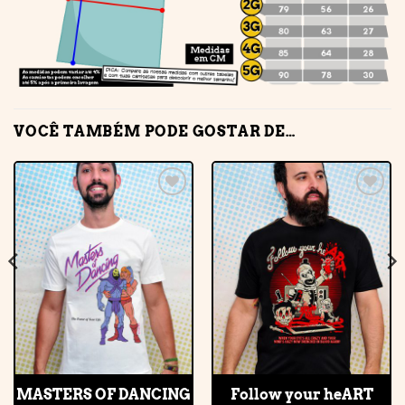
VOCÊ TAMBÉM PODE GOSTAR DE…
Adicionar
Adicionar
à lista de
à lista de
desejos
desejos
MASTERS OF DANCING
Follow your heART