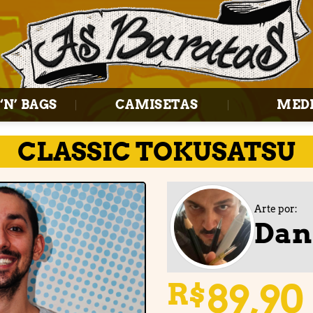
‘N’ BAGS
CAMISETAS
MED
CLASSIC TOKUSATSU
Arte por:
Dan
Adicionar
à lista de
desejos
89,90
R$