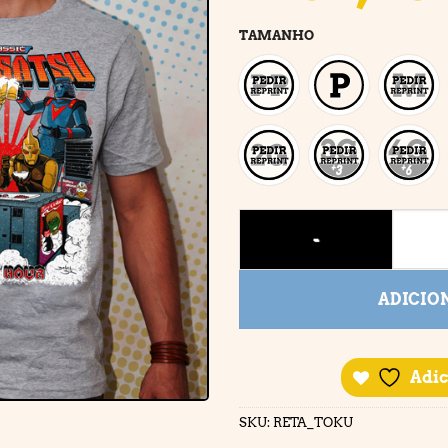
TAMANHO
CLASSIC TOKUSATSU quant
ADICIO
Adic
SKU:
RETA_TOKU