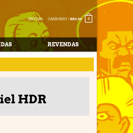
ENTRAR
CARRINHO /
R$
0,00
0
IDAS
REVENDAS
iel HDR