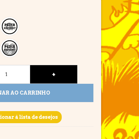
idade
NAR AO CARRINHO
ionar à lista de desejos