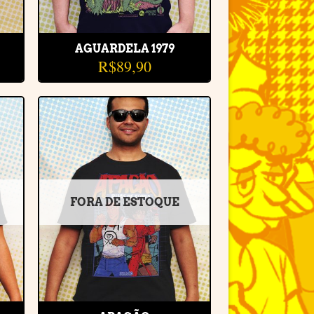
AGUARDELA 1979
R$
89,90
r
Adicionar
e
à lista de
desejos
FORA DE ESTOQUE