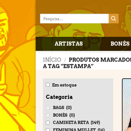
Skip
to
Pesquisar
content
por:
ARTISTAS
BONÉS 
INÍCIO
/
PRODUTOS MARCADO
A TAG “ESTAMPA”
Em estoque
Categoria
BAGS
(0)
BONÉS
(0)
CAMISETA RETA
(149)
FEMININA MULLET
(16)