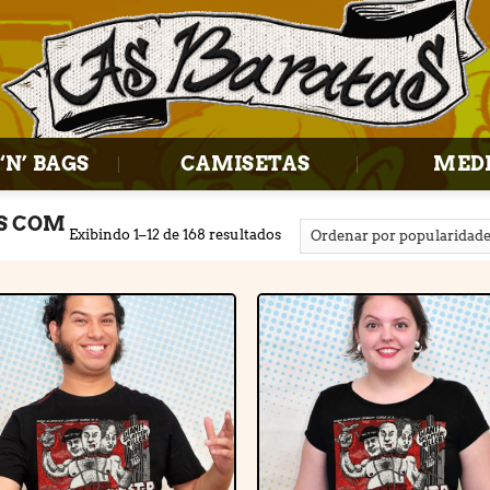
‘N’ BAGS
CAMISETAS
MED
S COM
Exibindo 1–12 de 168 resultados
Adicionar
Adiciona
à lista de
à lista d
desejos
desejos