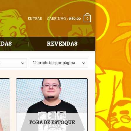
ENTRAR
CARRINHO /
R$
0,00
0
IDAS
REVENDAS
r
Adicionar
e
à lista de
desejos
FORA DE ESTOQUE