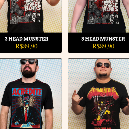
3 HEAD MUNSTER
3 HEAD MUNSTER
R$
89,90
R$
89,90
Adicionar
Adiciona
à lista de
à lista d
desejos
desejos