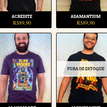
ACREDITE
ADAMANTIUM
R$
89,90
R$
89,90
Adicionar
Adiciona
à lista de
à lista d
desejos
desejos
FORA DE ESTOQUE