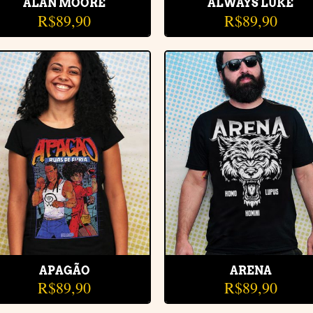
ALAN MOORE
ALWAYS LUKE
R$
89,90
R$
89,90
Adicionar
Adiciona
à lista de
à lista d
desejos
desejos
APAGÃO
ARENA
R$
89,90
R$
89,90