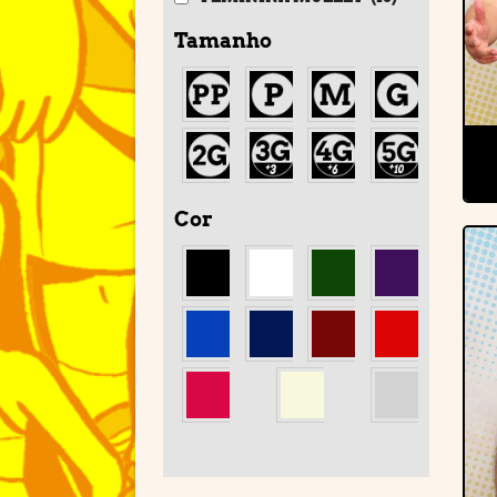
Tamanho
Cor
'
'
'
'
'
'
'
'
'
'
'