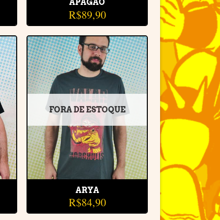
APAGÃO
R$
89,90
r
Adicionar
e
à lista de
desejos
FORA DE ESTOQUE
ARYA
R$
84,90