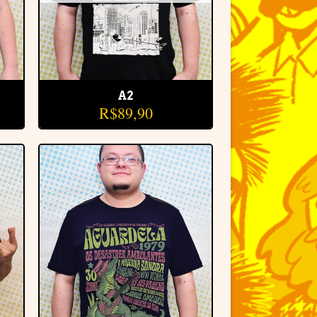
A2
R$
89,90
r
Adicionar
e
à lista de
desejos