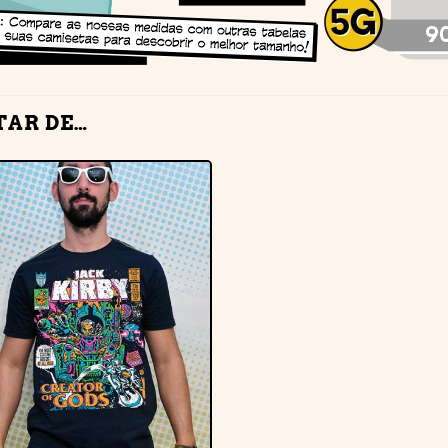
TAR DE…
Adicionar
à lista de
desejos