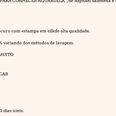
S PARA CONHECER AGUARDELA”, de Raphael Salimena e Da
curo com estampa em silkde alta qualidade.
% variando dos métodos de lavagem.
MUITO:
ECAR
 dias úteis.