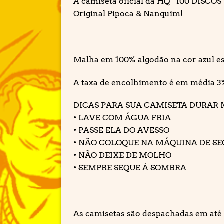
A camiseta oficial da HQ “100 DISCO
Original Pipoca & Nanquim!
Malha em 100% algodão na cor azul es
A taxa de encolhimento é em média 3
DICAS PARA SUA CAMISETA DURAR 
• LAVE COM ÁGUA FRIA
• PASSE ELA DO AVESSO
• NÃO COLOQUE NA MÁQUINA DE S
• NÃO DEIXE DE MOLHO
• SEMPRE SEQUE À SOMBRA
As camisetas são despachadas em até 3