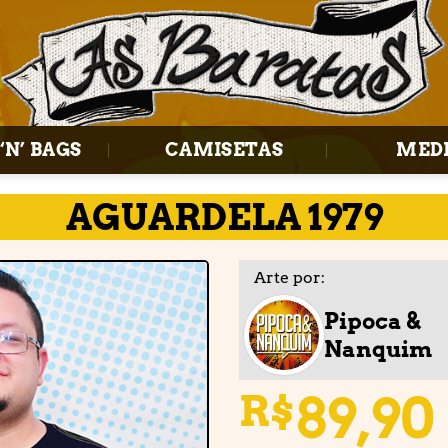
‘N’ BAGS
CAMISETAS
MED
AGUARDELA 1979
Arte por:
Pipoca &
Nanquim
Adicionar
à lista de
desejos
89,90
R$