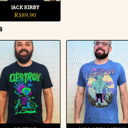
JACK KIRBY
R$
89,90
S
Adicionar
Adiciona
à lista de
à lista de
desejos
desejos