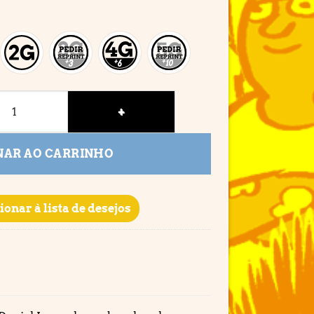
e
NAR AO CARRINHO
ionar à lista de desejos