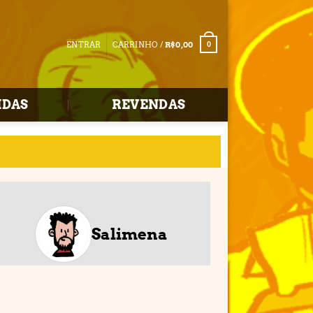
ENTRAR
CARRINHO /
R$
0,00
0
IDAS
REVENDAS
Salimena