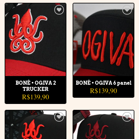
Adicionar
Adicionar
à lista de
à lista de
desejos
desejos
BONÉ • OGIVA 2
BONÉ • OGIVA 6 panel
R$
139,90
TRUCKER
R$
139,90
Adicionar
Adicionar
à lista de
à lista de