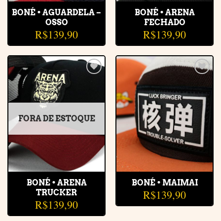
BONÉ • AGUARDELA –
BONÉ • ARENA
OSSO
FECHADO
R$
139,90
R$
139,90
Adicionar
Adicionar
à lista de
à lista de
desejos
desejos
FORA DE ESTOQUE
BONÉ • ARENA
BONÉ • MAIMAI
R$
139,90
TRUCKER
R$
139,90