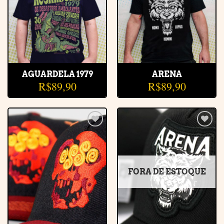
AGUARDELA 1979
ARENA
R$
89,90
R$
89,90
Adicionar
Adicionar
à lista de
à lista de
desejos
desejos
FORA DE ESTOQUE