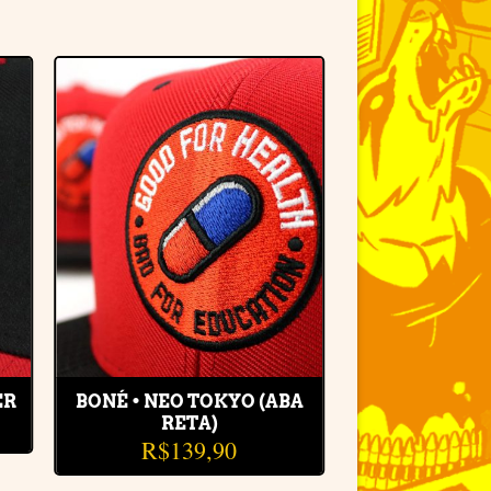
r
Adicionar
à lista de
desejos
ER
BONÉ • NEO TOKYO (ABA
RETA)
R$
139,90