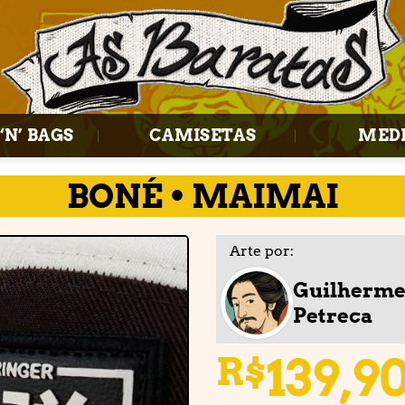
‘N’ BAGS
CAMISETAS
MED
BONÉ • MAIMAI
Arte por:
Guilherm
Petreca
Adicionar
à lista de
desejos
139,9
R$