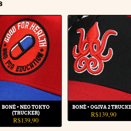
S
Adicionar
Adiciona
à lista de
à lista de
desejos
desejos
BONÉ • NEO TOKYO
BONÉ • OGIVA 2 TRUCK
R$
139,90
(TRUCKER)
R$
139,90