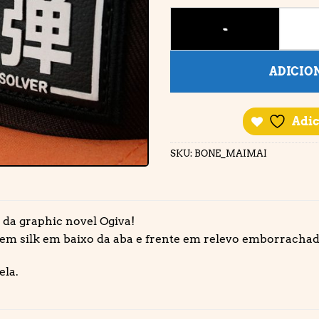
BONÉ • MAIMAI quantidade
ADICIO
Adic
SKU:
BONE_MAIMAI
da graphic novel Ogiva!
em silk em baixo da aba e frente em relevo emborrachado
ela.