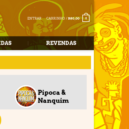
ENTRAR
CARRINHO /
R$
0,00
0
IDAS
REVENDAS
e
Pipoca &
Nanquim
0