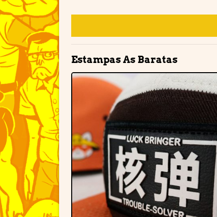
Estampas As Baratas
Adiciona
à lista d
desejos