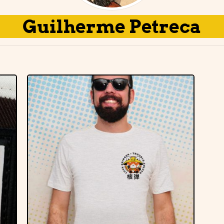
Guilherme Petreca
r
Adicionar
e
à lista de
desejos