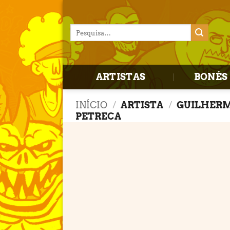
Skip
to
Pesquisar
content
por:
ARTISTAS
BONÉS 
INÍCIO
/
ARTISTA
/
GUILHER
PETRECA