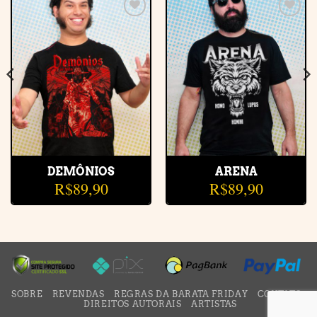
Adicionar
Adicionar
à lista de
à lista de
desejos
desejos
DEMÔNIOS
ARENA
R$
89,90
R$
89,90
SOBRE
REVENDAS
REGRAS DA BARATA FRIDAY
CONTATO
DIREITOS AUTORAIS
ARTISTAS