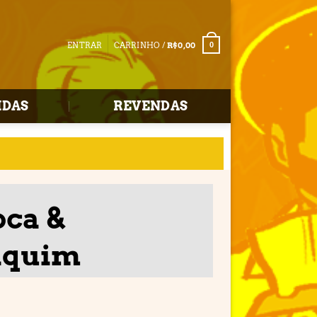
ENTRAR
CARRINHO /
R$
0,00
0
IDAS
REVENDAS
oca &
nquim