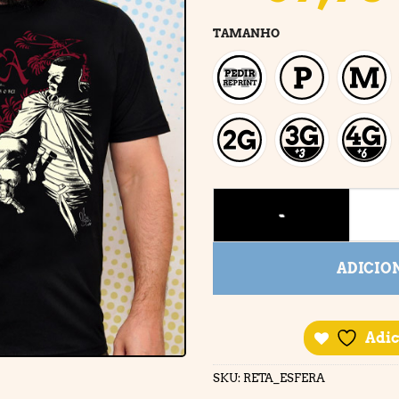
TAMANHO
ÉSFERA quantidade
ADICIO
Adic
SKU:
RETA_ESFERA