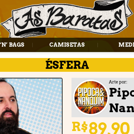
‘N’ BAGS
CAMISETAS
MED
ÉSFERA
Arte por:
Pip
Na
Adicionar
à lista de
desejos
89,90
R$