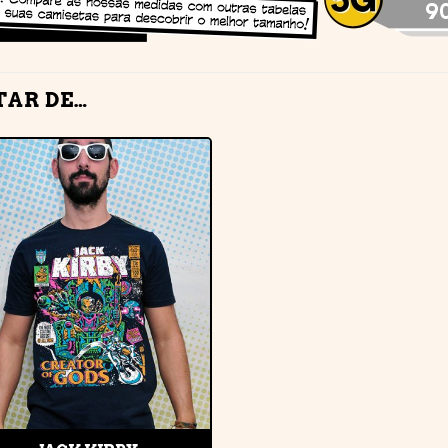
TAR DE…
Adicionar
à lista de
desejos