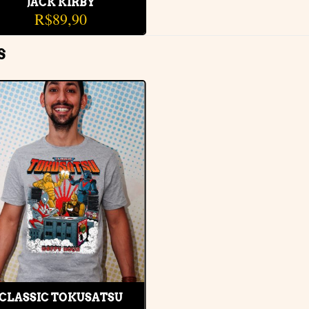
JACK KIRBY
R$
89,90
S
Adicionar
à lista de
desejos
CLASSIC TOKUSATSU