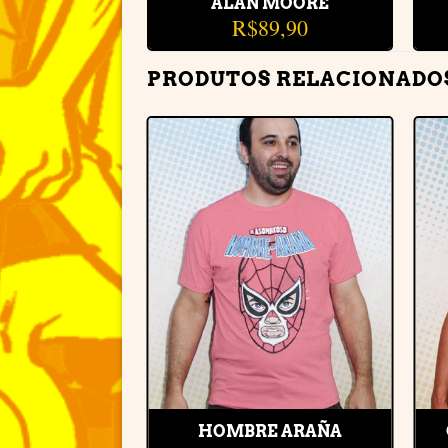
ALAN MOORE
R$
89,90
PRODUTOS RELACIONADO
Adicionar
à lista de
desejos
HOMBRE ARAÑA