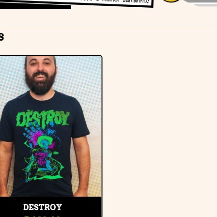
S
Adicionar
à lista de
desejos
DESTROY