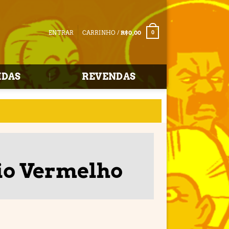
ENTRAR
CARRINHO /
R$
0,00
0
IDAS
REVENDAS
io Vermelho