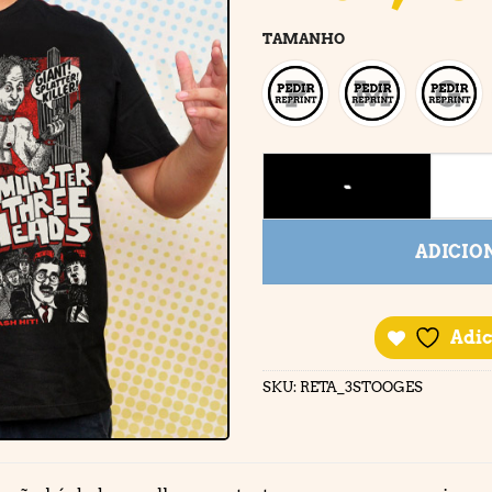
TAMANHO
3 HEAD MUNSTER quantida
ADICIO
Adic
SKU:
RETA_3STOOGES