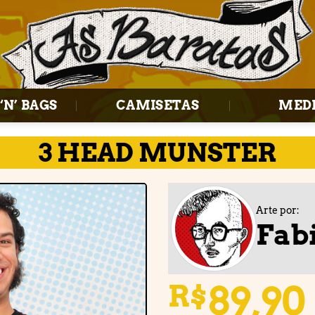
‘N’ BAGS
CAMISETAS
MED
3 HEAD MUNSTER
Arte por:
Fab
Adicionar
à lista de
desejos
89,90
R$