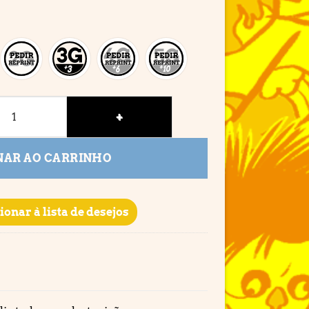
de
NAR AO CARRINHO
ionar à lista de desejos