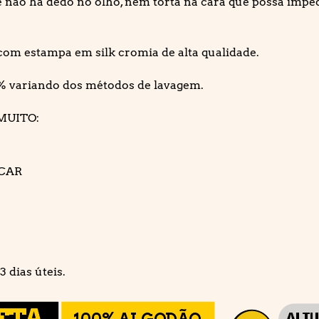
e não há dedo no olho, nem torta na cara que possa imped
om estampa em silk cromia de alta qualidade.
% variando dos métodos de lavagem.
MUITO:
ECAR
 dias úteis.