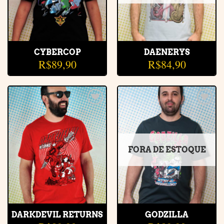
CYBERCOP
DAENERYS
R$
89,90
R$
84,90
Adicionar
Adicionar
à lista de
à lista de
desejos
desejos
FORA DE ESTOQUE
DARKDEVIL RETURNS
GODZILLA