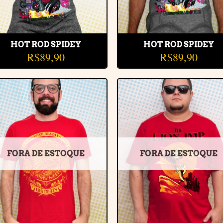
HOT ROD SPIDEY
HOT ROD SPIDEY
R$
89,90
R$
89,90
Adicionar
Adiciona
à lista de
à lista d
desejos
desejos
FORA DE ESTOQUE
FORA DE ESTOQUE