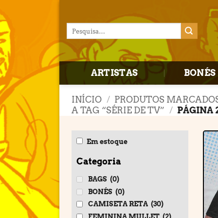
Skip
to
Pesquisar
content
por:
ARTISTAS
BONÉS 
INÍCIO
/
PRODUTOS MARCADO
A TAG “SÉRIE DE TV”
/
PÁGINA 
Em estoque
Categoria
BAGS
(0)
BONÉS
(0)
CAMISETA RETA
(30)
FEMININA MULLET
(2)