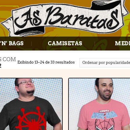
‘N’ BAGS
CAMISETAS
MED
S COM
Exibindo 13–24 de 33 resultados
2
Adicionar
Adiciona
à lista de
à lista d
desejos
desejos