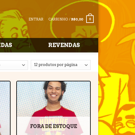
ENTRAR
CARRINHO /
R$
0,00
0
IDAS
REVENDAS
r
Adicionar
e
à lista de
desejos
FORA DE ESTOQUE