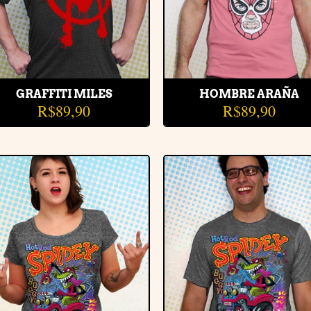
GRAFFITI MILES
HOMBRE ARAÑA
R$
89,90
R$
89,90
Adicionar
Adiciona
à lista de
à lista d
desejos
desejos