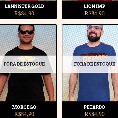
LANNISTER GOLD
LION IMP
R$
84,90
R$
84,90
Adicionar
Adiciona
à lista de
à lista d
desejos
desejos
FORA DE ESTOQUE
FORA DE ESTOQUE
MORCEGO
PETARDO
R$
84,90
R$
84,90