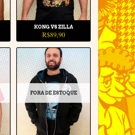
KONG VS ZILLA
R$
89,90
r
Adicionar
e
à lista de
desejos
FORA DE ESTOQUE