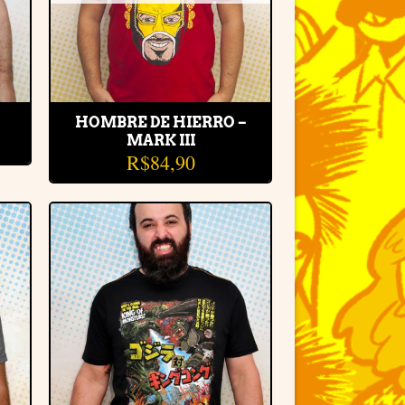
HOMBRE DE HIERRO –
MARK III
R$
84,90
r
Adicionar
e
à lista de
desejos