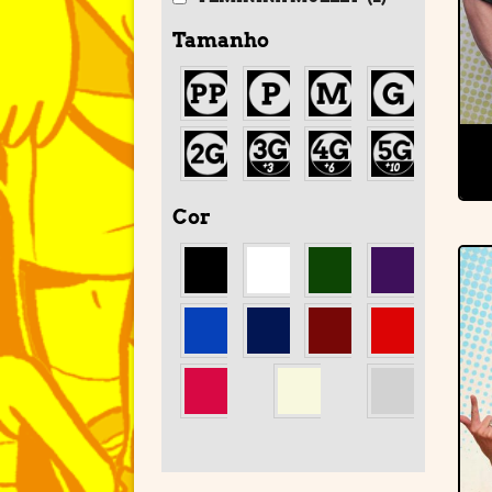
Tamanho
Cor
'
'
'
'
'
'
'
'
'
'
'