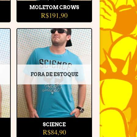
MOLETOM CROWS
R$
191,90
r
Adicionar
e
à lista de
desejos
FORA DE ESTOQUE
SCIENCE
R$
84,90