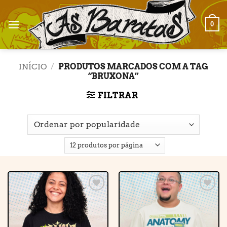
Skip
to
0
content
INÍCIO
/
PRODUTOS MARCADOS COM A TAG
“BRUXONA”
FILTRAR
Adicionar
Adicionar
à lista de
à lista de
desejos
desejos