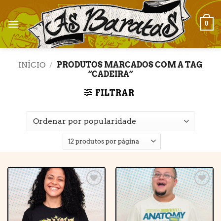
Skip
to
0
content
INÍCIO
/
PRODUTOS MARCADOS COM A TAG
“CADEIRA”
FILTRAR
Adicionar
Adicionar
à lista de
à lista de
desejos
desejos