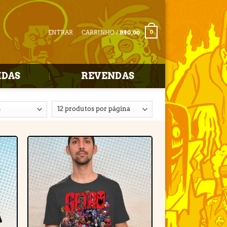
ENTRAR
CARRINHO /
R$
0,00
0
IDAS
REVENDAS
r
Adicionar
e
à lista de
desejos