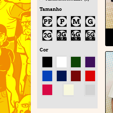
Tamanho
Cor
'
'
'
'
'
'
'
'
'
'
'