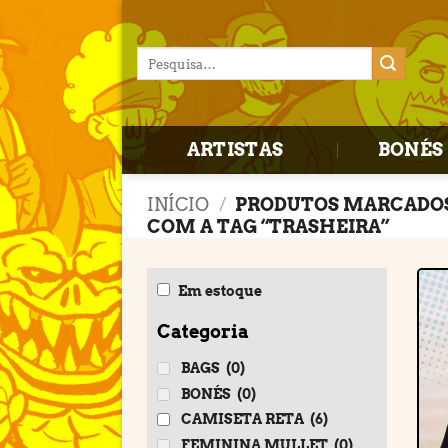
Skip
to
Pesquisar
content
por:
ARTISTAS
BONÉS 
INÍCIO
/
PRODUTOS MARCADO
COM A TAG “TRASHEIRA”
Em estoque
Categoria
BAGS
(0)
BONÉS
(0)
CAMISETA RETA
(6)
FEMININA MULLET
(0)