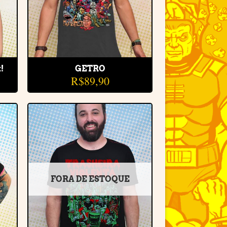
!
GETRO
R$
89,90
r
Adicionar
e
à lista de
desejos
FORA DE ESTOQUE