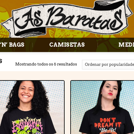
‘N’ BAGS
CAMISETAS
MED
S
Mostrando todos os 6 resultados
Adicionar
Adiciona
à lista de
à lista d
desejos
desejos