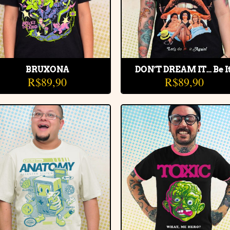
BRUXONA
DON’T DREAM IT… Be It
R$
89,90
R$
89,90
Adicionar
Adiciona
à lista de
à lista d
desejos
desejos