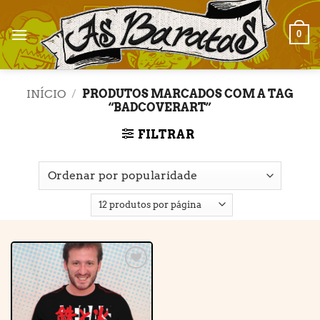
Skip
to
0
content
INÍCIO
/
PRODUTOS MARCADOS COM A TAG
“BADCOVERART”
FILTRAR
Adicionar
à lista de
desejos