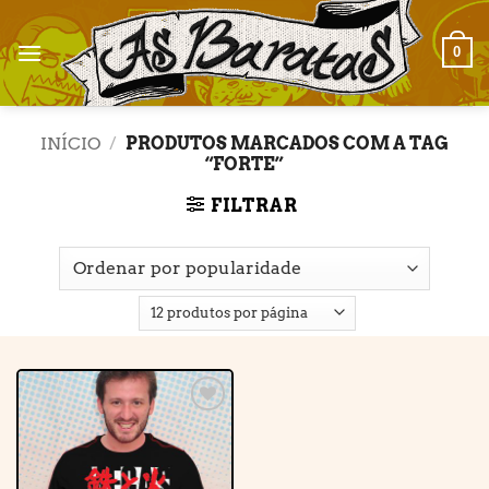
Skip
to
0
content
INÍCIO
/
PRODUTOS MARCADOS COM A TAG
“FORTE”
FILTRAR
Adicionar
à lista de
desejos