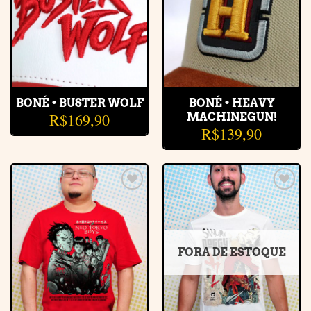
BONÉ • BUSTER WOLF
BONÉ • HEAVY
R$
169,90
MACHINEGUN!
R$
139,90
Adicionar
Adicionar
à lista de
à lista de
desejos
desejos
FORA DE ESTOQUE