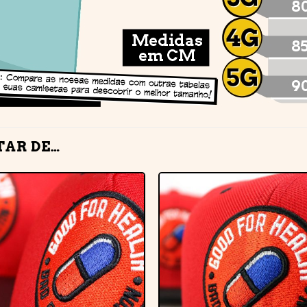
TAR DE…
Adicionar
Adiciona
à lista de
à lista de
desejos
desejos