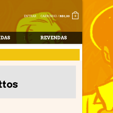
ENTRAR
CARRINHO /
R$
0,00
0
IDAS
REVENDAS
ttos