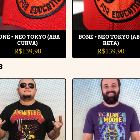
ONÉ • NEO TOKYO (ABA
BONÉ • NEO TOKYO (A
CURVA)
RETA)
R$
139,90
R$
139,90
S
Adicionar
Adiciona
à lista de
à lista de
desejos
desejos