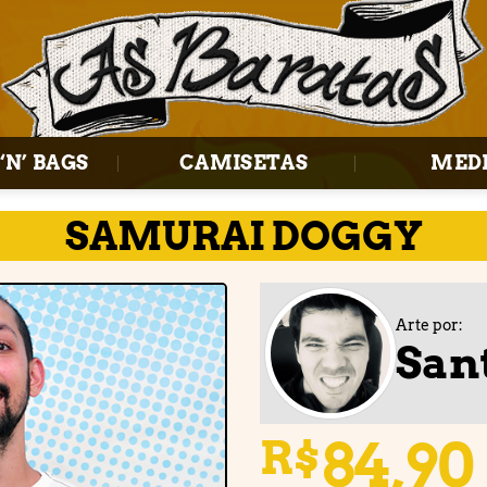
‘N’ BAGS
CAMISETAS
MED
SAMURAI DOGGY
Arte por:
San
Adicionar
à lista de
desejos
84,90
R$