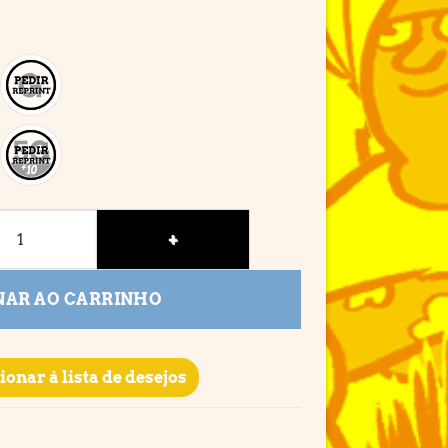
e
NAR AO CARRINHO
ionar à lista de desejos