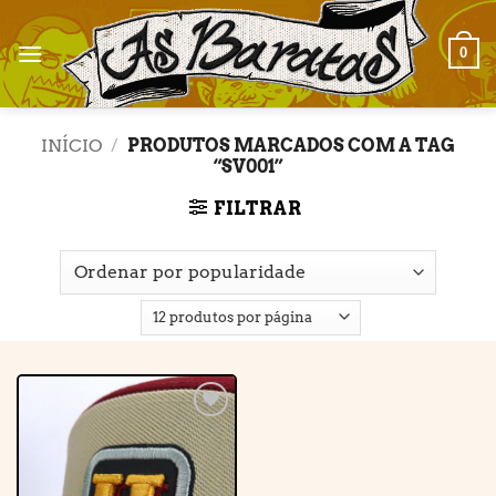
Skip
to
0
content
INÍCIO
/
PRODUTOS MARCADOS COM A TAG
“SV001”
FILTRAR
Adicionar
à lista de
desejos