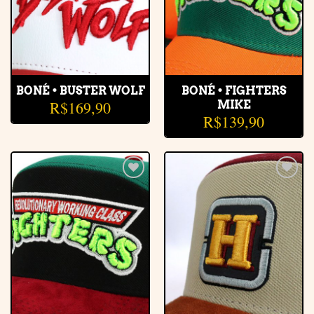
BONÉ • BUSTER WOLF
BONÉ • FIGHTERS
R$
169,90
MIKE
R$
139,90
Adicionar
Adicionar
à lista de
à lista de
desejos
desejos