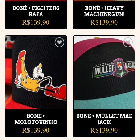
BONÉ • FIGHTERS
BONÉ • HEAVY
RAFA
MACHINEGUN!
R$
139,90
R$
139,90
Adicionar
Adicionar
à lista de
à lista de
desejos
desejos
BONÉ •
BONÉ • MULLET MAD
MOLOTOVINHO
JACK
R$
139,90
R$
139,90