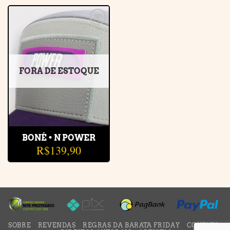
Adicionar
à lista de
desejos
FORA DE ESTOQUE
BONÉ • N POWER
R$
139,90
SOBRE
REVENDAS
REGRAS DA BARATA FRIDAY
CONTATO