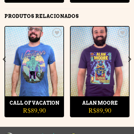
PRODUTOS RELACIONADOS
Adicionar
Adicionar
à lista de
à lista de
desejos
desejos
CALL OF VACATION
ALAN MOORE
R$
89,90
R$
89,90