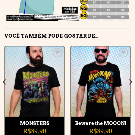
VOCÊ TAMBÉM PODE GOSTAR DE…
Adicionar
Adicionar
à lista de
à lista de
desejos
desejos
MONSTERS
Beware the MOOON!
R$
89,90
R$
89,90