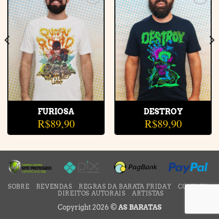
Adicionar
Adicionar
à lista de
à lista de
desejos
desejos
FURIOSA
DESTROY
R$
89,90
R$
89,90
SOBRE
REVENDAS
REGRAS DA BARATA FRIDAY
CONTATO
DIREITOS AUTORAIS
ARTISTAS
Copyright 2026 ©
AS BARATAS