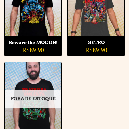
Beware the MOOON!
GETRO
R$
89,90
R$
89,90
Adicionar
à lista de
desejos
FORA DE ESTOQUE