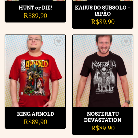
HUNT or DIE!
KAIJUS DO SUBSOLO –
R$
89,90
JAPÃO
R$
89,90
Adicionar
Adicionar
à lista de
à lista de
desejos
desejos
KING ARNOLD
NOSFERATU
R$
89,90
DEVASTATION
R$
89,90