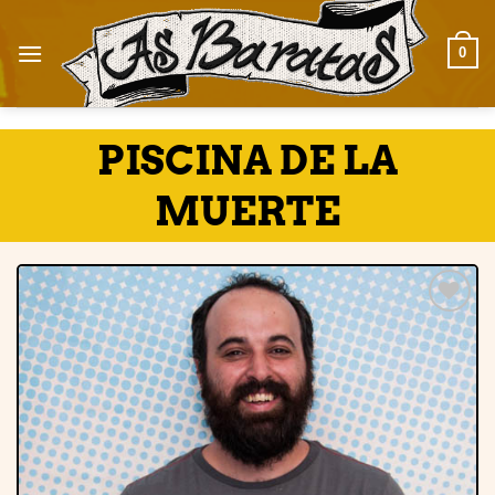
Skip
to
0
content
PISCINA DE LA
MUERTE
Adicionar
à lista de
desejos