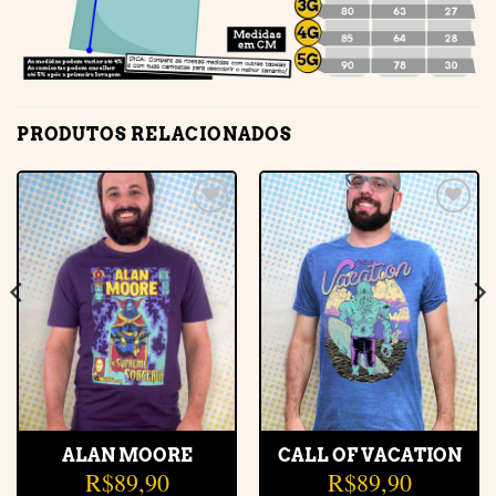
PRODUTOS RELACIONADOS
Adicionar
Adicionar
à lista de
à lista de
desejos
desejos
ALAN MOORE
CALL OF VACATION
R$
89,90
R$
89,90