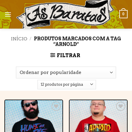
Skip
to
0
content
INÍCIO
/
PRODUTOS MARCADOS COM A TAG
“ARNOLD”
FILTRAR
Adicionar
Adicionar
à lista de
à lista de
desejos
desejos