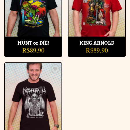
HUNT or DIE!
KING ARNOLD
R$
89,90
R$
89,90
Adicionar
à lista de
desejos