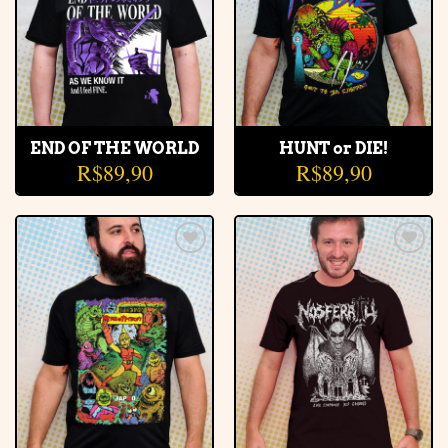
END OF THE WORLD
HUNT or DIE!
R$
89,90
R$
89,90
Adicionar
Adicionar
à lista de
à lista de
desejos
desejos