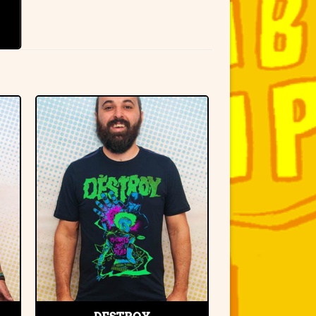
r
Adicionar
à lista de
desejos