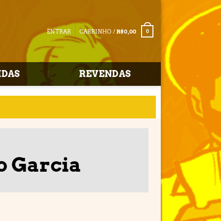
ENTRAR
CARRINHO /
R$
0,00
0
IDAS
REVENDAS
o Garcia