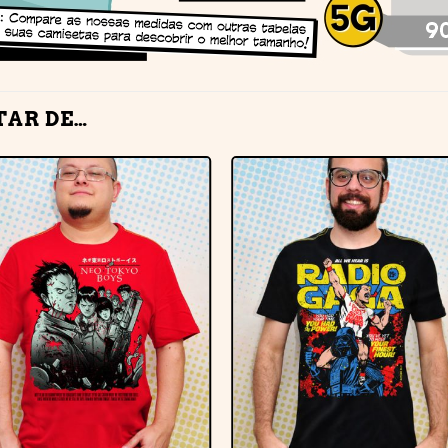
TAR DE…
Adicionar
Adiciona
à lista de
à lista de
desejos
desejos