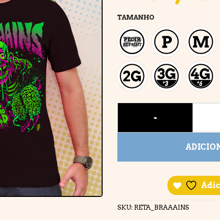
TAMANHO
BRAAAINS quantidade
ADICIO
Adic
SKU:
RETA_BRAAAINS