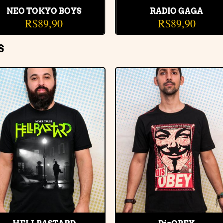
NEO TOKYO BOYS
RADIO GAGA
R$
89,90
R$
89,90
S
Adicionar
Adiciona
à lista de
à lista de
desejos
desejos