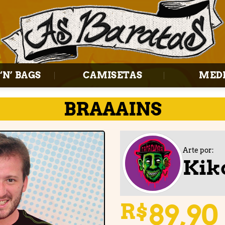
‘N’ BAGS
CAMISETAS
MED
BRAAAINS
Arte por:
Kik
Adicionar
à lista de
desejos
89,90
R$