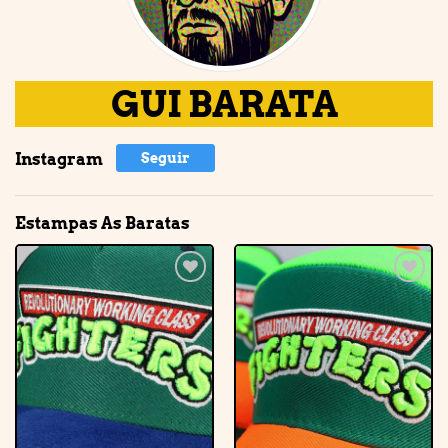
GUI BARATA
Instagram
Seguir
Estampas As Baratas
Adicionar
Adicionar
à lista de
à lista de
desejos
desejos