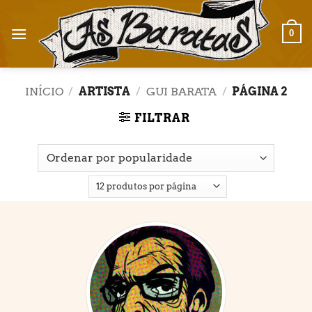
Skip
to
0
content
INÍCIO
/
ARTISTA
/
GUI BARATA
/
PÁGINA 2
FILTRAR