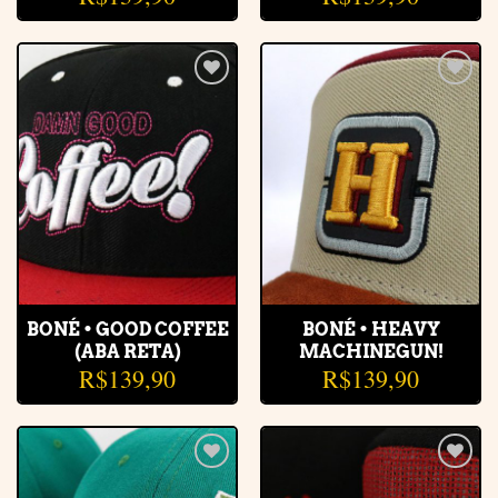
Adicionar
Adicionar
à lista de
à lista de
desejos
desejos
BONÉ • GOOD COFFEE
BONÉ • HEAVY
(ABA RETA)
MACHINEGUN!
R$
139,90
R$
139,90