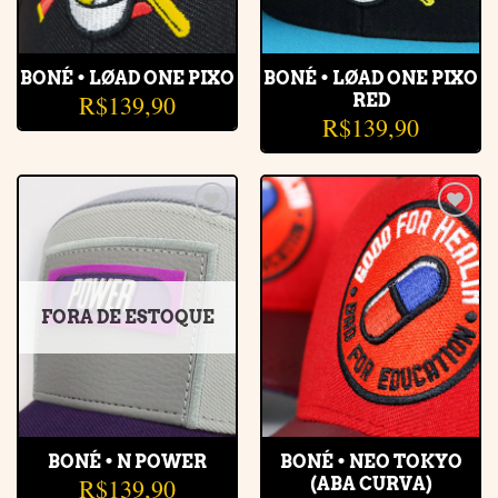
BONÉ • LØAD ONE PIXO
BONÉ • LØAD ONE PIXO
R$
139,90
RED
R$
139,90
Adicionar
Adicionar
à lista de
à lista de
desejos
desejos
FORA DE ESTOQUE
BONÉ • N POWER
BONÉ • NEO TOKYO
R$
139,90
(ABA CURVA)