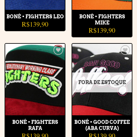
BONÉ • FIGHTERS LEO
BONÉ • FIGHTERS
R$
139,90
MIKE
R$
139,90
Adicionar
Adicionar
à lista de
à lista de
desejos
desejos
FORA DE ESTOQUE
BONÉ • FIGHTERS
BONÉ • GOOD COFFEE
RAFA
(ABA CURVA)
R$
139,90
R$
139,90