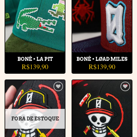
Adicionar
Adicionar
à lista de
à lista de
desejos
desejos
BONÉ • LA PIT
BONÉ • LØAD MILES
R$
139,90
R$
139,90
Adicionar
Adicionar
à lista de
à lista de
desejos
desejos
FORA DE ESTOQUE