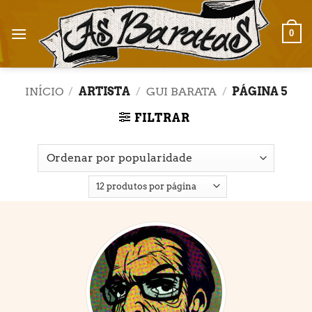
Skip
to
0
content
INÍCIO
/
ARTISTA
/
GUI BARATA
/
PÁGINA 5
FILTRAR