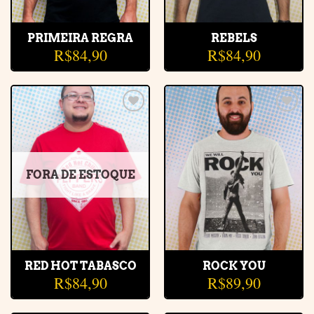
PRIMEIRA REGRA
REBELS
R$
84,90
R$
84,90
Adicionar
Adicionar
à lista de
à lista de
desejos
desejos
FORA DE ESTOQUE
RED HOT TABASCO
ROCK YOU
R$
84,90
R$
89,90