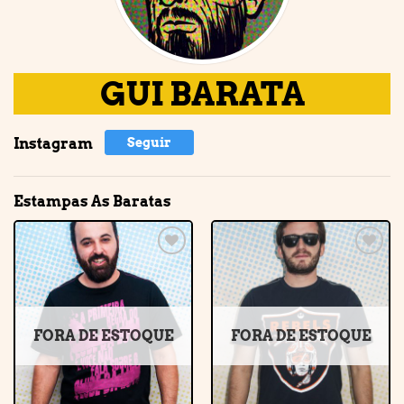
GUI BARATA
Instagram
Seguir
Estampas As Baratas
Adicionar
Adicionar
à lista de
à lista de
desejos
desejos
FORA DE ESTOQUE
FORA DE ESTOQUE