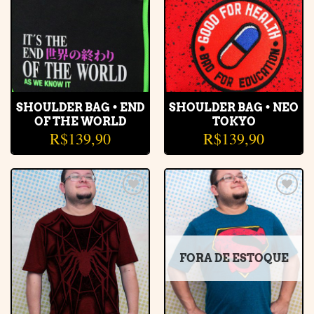
SHOULDER BAG • END
SHOULDER BAG • NEO
OF THE WORLD
TOKYO
R$
139,90
R$
139,90
Adicionar
Adicionar
à lista de
à lista de
desejos
desejos
FORA DE ESTOQUE