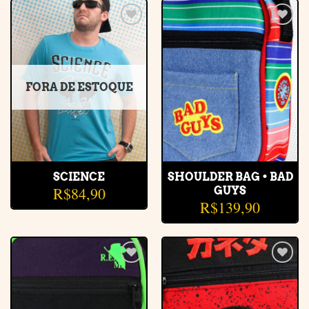
Adicionar
Adicionar
à lista de
à lista de
desejos
desejos
FORA DE ESTOQUE
SCIENCE
SHOULDER BAG • BAD
R$
84,90
GUYS
R$
139,90
Adicionar
Adicionar
à lista de
à lista de
desejos
desejos