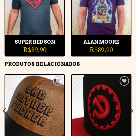
SUPER RED SON
ALAN MOORE
R$
89,90
R$
89,90
PRODUTOS RELACIONADOS
Adicionar
Adicionar
à lista de
à lista de
desejos
desejos