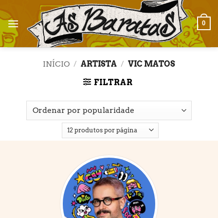
Skip
to
0
content
INÍCIO
/
ARTISTA
/
VIC MATOS
FILTRAR