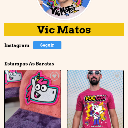
Vic Matos
Instagram
Seguir
Estampas As Baratas
Adicionar
Adicionar
à lista de
à lista de
desejos
desejos