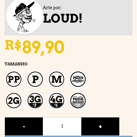
Arte por:
LOUD!
89,90
R$
TAMANHO
MAD VILLAIN quantidade