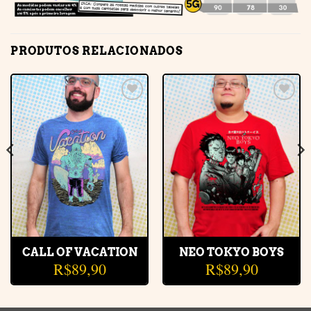
PRODUTOS RELACIONADOS
Adicionar
Adicionar
à lista de
à lista de
desejos
desejos
CALL OF VACATION
NEO TOKYO BOYS
R$
89,90
R$
89,90